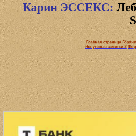
Карин
ЭССЕКС
:
Леб
S
Главная страница
Горячи
Непутевые заметки 2
Фор