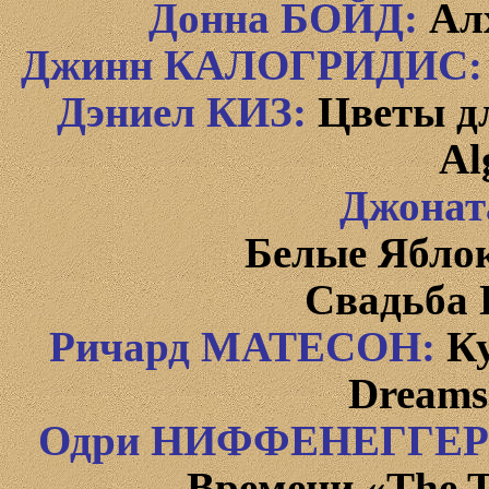
Донна
БОЙД
:
Ал
Джинн КАЛОГРИДИС:
Дэниел
КИЗ:
Цветы д
Al
Джонат
Белые Яблок
Свадьба 
Ричард МАТЕСОН:
К
Dream
Одри
НИФФЕНЕГГЕР
Времени «
The
T