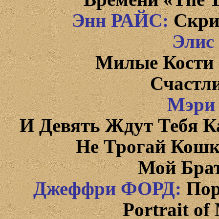
Энн
РАЙС
:
Скри
Элис
Милые
Кости
Счастл
Мэри
И
Д
евять Ждут Тебя К
Не
Т
рогай
Кошк
Мой
Бра
Джеффри
ФОРД
:
Пор
Portrait o