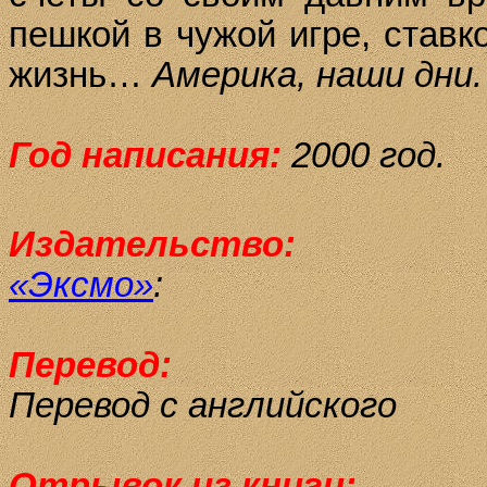
пеш­кой в чу­жой иг­ре, став­ко
жизнь…
Америка, наши дни.
Год написания:
2000 год.
Издательство:
«Эксмо»
:
Перевод:
Перевод с английского
Отрывок из книги: