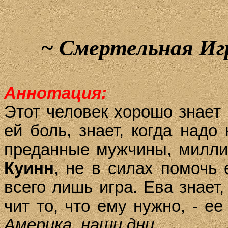
~
Смертельная Иг
Аннотация:
Этот че­ло­век хо­ро­шо зна­ет
ей боль, зна­ет, ког­да на­до
пре­дан­ные муж­чи­ны, мил­л
Ку­инн
, не в си­лах по­мочь
все­го лишь иг­ра. Ева зна­ет, 
чит то, что ему нуж­но, - ее
Америка, наши дни.