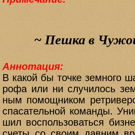
~
Пешка в Чужой
Аннотация:
В ка­кой бы точ­ке зем­но­го ша
ро­фа или ни слу­чи­лось зем­
ным по­мощ­ни­ком рет­ри­ве­р
спа­са­тель­ной ко­ман­ды. Уни
шил вос­поль­зо­вать­ся биз­
сче­ты со сво­им дав­ним вра­