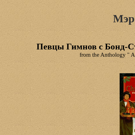
Мэр
Певцы
Гимнов
с
Бонд
-
С
from
the Anthology "
A 