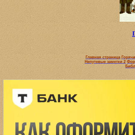
Главная страница
Горячи
Непутевые заметки 2
Фор
Библ