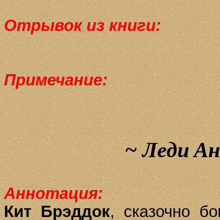
Отрывок из книги:
Примечание:
~
Леди
Ан
Аннотация:
Кит Брэд­док
, ска­зоч­но бо­