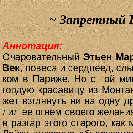
~
Запретный П
Аннотация:
Очаровательный
Эть­ен
Мар
Век
, по­ве­са и сер­д­це­ед, с
ком в Па­ри­же. Но с той ми­
гор­дую кра­са­ви­цу из Мон­т
жет взгля­нуть ни на од­ну д
лил ее ог­нем сво­его же­ла­ни
в раз­гар это­го ста­ро­го, как 