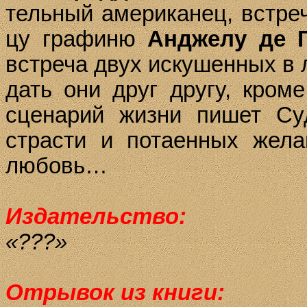
тель­ный аме­ри­ка­нец, встре­ч
цу гра­фи­ню
Ан­д­же­лу
де Г
встре­ча двух ис­ку­шен­ных в 
дать они друг дру­гу, кро­ме
сце­на­рий жиз­ни пи­шет Суд
страс­ти и по­та­ен­ных же­ла
лю­бовь…
Издательство:
«???»
Отрывок из книги: