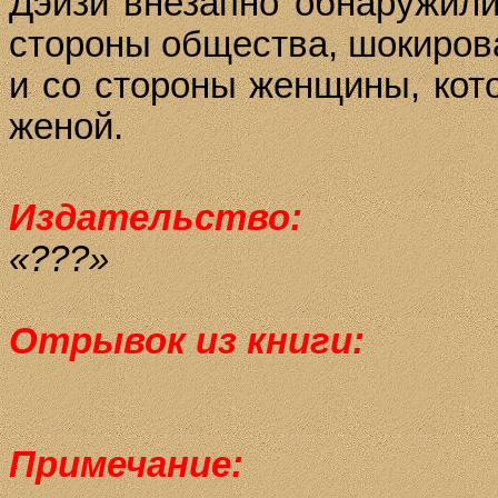
Дэй­зи
вне­зап­но об­на­ру­жи­л
сто­ро­ны об­щес­т­ва, шо­ки­ро
и со сто­ро­ны жен­щи­ны, ко­т
же­ной.
Издательство:
«???»
Отрывок из книги:
Примечание: