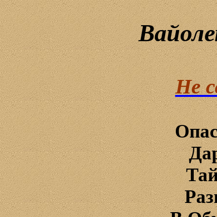
Вайол
Не с
Опас
Да
Тай
Раз