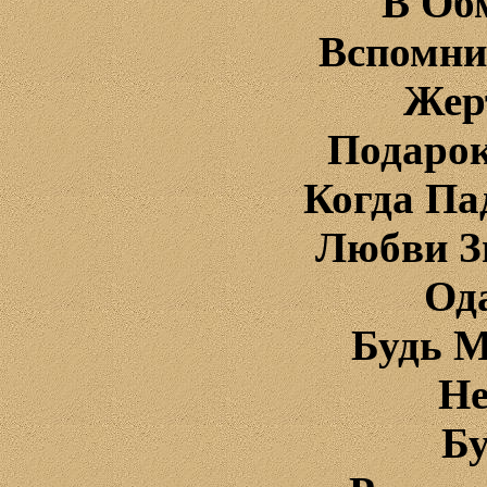
В Об
Вспомни
Жер
Подарок
Когда Па
Любви З
Од
Будь 
Не
Бу