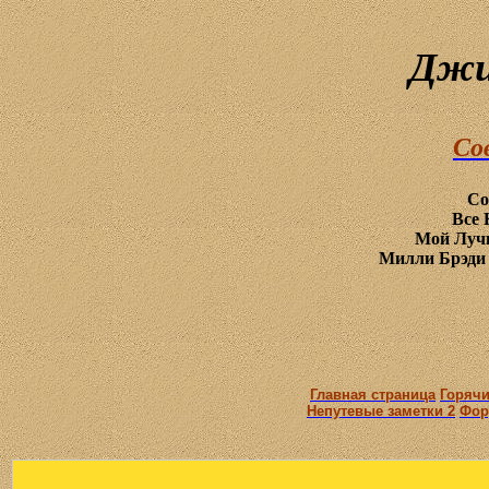
Джи
Со
Со
Все 
Мой Луч
Милли Брэди 
Главная страница
Горячи
Непутевые заметки 2
Фор