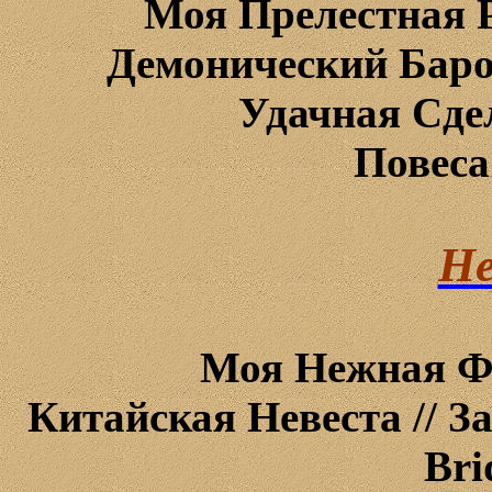
Моя
Прелестная
Демонический
Бар
Удачная
Сде
Повеса
Не
Моя
Нежная
Ф
Китайская Невеста // З
Bri