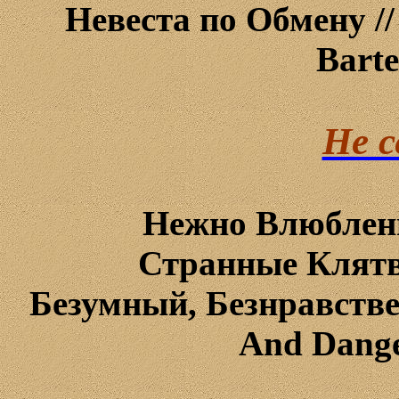
Невеста по Обмену /
Barte
Не с
Нежно Влюблен
Странные Клят
Безумный, Безнравств
And
Dang