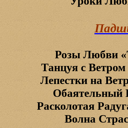
Уроки
Люб
Падш
Розы
Любви
«
Танцуя
c
Ветром
Лепестки
на
Вет
Обаятельный
Расколотая
Радуг
Волна
Стра