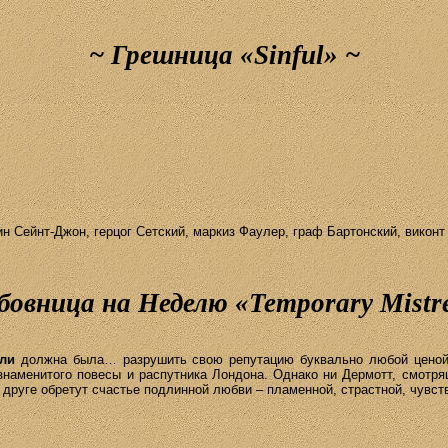
~
Грешница «
Sinful
»
~
н Сей­нт-Джон, гер­цог Сет­с­кий, мар­киз Фа­улер, граф Бар­тон­с­кий, ви­конт К
овница на Неделю «
Temporary
Mistr
сли
должна была… разрушить свою репутацию буквально любой ценой, 
 знаменитого повесы и распутника Лондона. Однако ни Дермотт, смотря
в друге обретут счастье подлинной любви – пламенной, страстной, чувс