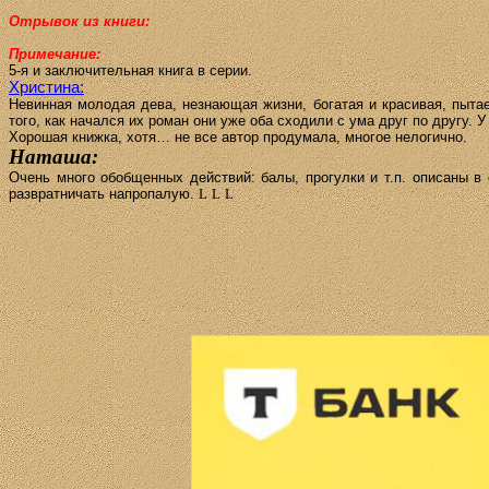
Отрывок из книги:
Примечание:
5-я и заключительная книга в серии.
Христина:
Невинная молодая дева, незнающая жизни, богатая и красивая, пыт
того, как начался их роман они уже оба сходили с ума друг по другу. 
Хорошая книжка, хотя… не все автор продумала, многое нелогично.
Наташа:
Очень много обобщенных действий: балы, прогулки и т.п. описаны в 
развратничать напропалую.
L
L
L