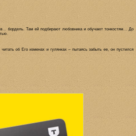
т в… бордель. Там ей подбирают любовника и обучают тонкостям… До
ртью.
читать об Его изменах и гулянках – пытаясь забыть ее, он пустился