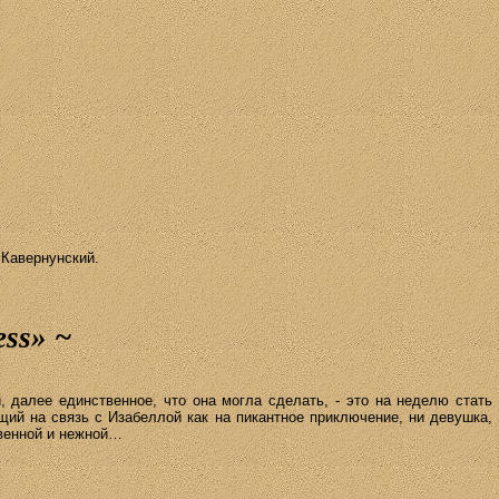
а­вер­нун­с­кий
.
ess
»
~
далее единственное, что она могла сделать, - это на неделю стать
щий на связь с Изабеллой как на пикантное приключение, ни девушка,
твенной и нежной…