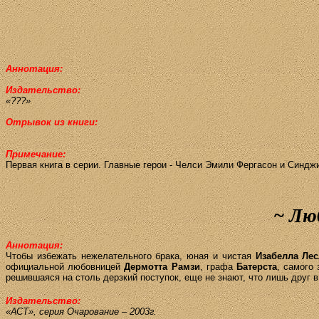
Аннотация:
Издательство:
«???»
Отрывок из книги:
Примечание:
Первая книга в серии. Главные герои -
Челси
Эми­ли Фер­га­сон и Син­д­жи
~
Люб
Аннотация:
Чтобы избежать нежелательного брака, юная и чистая
Изабелла Ле
официальной любовницей
Дермотта
Рамзи
, графа
Батерста
, самого
решившаяся на столь дерзкий поступок, еще не знают, что лишь друг 
Издательство:
«АСТ», серия Очарование – 2003г.