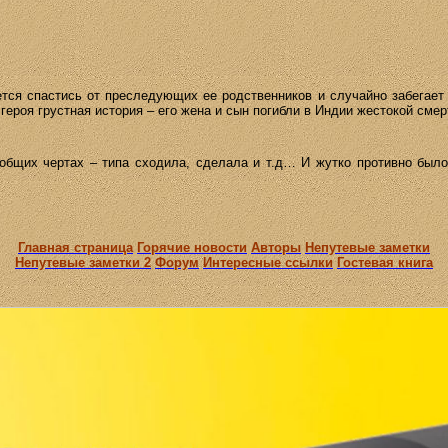
ается спастись от преследующих ее родственников и случайно забегае
У героя грустная история – его жена и сын погибли в Индии жестокой сме
общих чертах – типа сходила, сделала и т.д
… И
жутко противно было 
Главная страница
Горячие новости
Авторы
Непутевые заметки
Непутевые заметки 2
Форум
Интересные ссылки
Гостевая книга