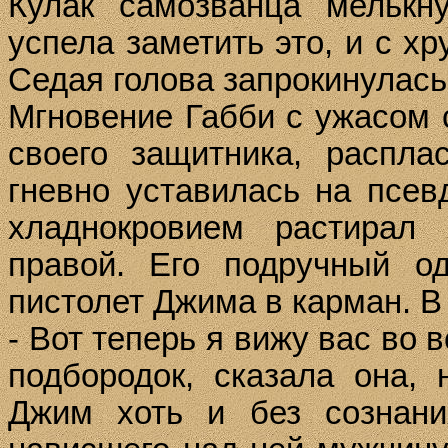
Кулак самозванца мелькн
успела заметить это, и с х
Седая голова запрокинулась,
Мгновение Габби с ужасом 
своего защитника, распла
гневно уставилась на
псев
хладнокровием растирал
правой. Его подручный о
пистолет Джима в карман. В
- Вот теперь я вижу вас во 
подбородок, сказала она, 
Джим хоть и без сознани