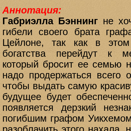
Аннотация:
Габриэлла
Бэннинг
не хоч
гибели своего брата гра
Цейлоне, так как в это
богатства перейдут к ме
который бросит ее семью н
надо продержаться всего о
чтобы выдать самую красиву
будущее будет обеспеченн
появляется дерзкий незна
погибшим графом Уикхемом,
разоблачить этого нахала,