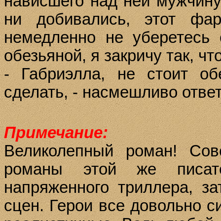
нависшего над ней мужчину
ни добивались, этот фа
немедленно не уберетесь 
обезьяной, я закричу так, ч
- Габриэлла, не стоит о
сделать, - насмешливо ответ
Примечание:
Великолепный роман! Со
романы этой же писате
напряженного триллера, за
сцен. Герои все довольно с