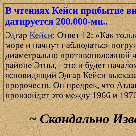
В чтениях Кейси прибытие в
датируется 200.000-ми..
Эдгар
Кейси
: Ответ 12: «Как тол
море и начнут наблюдаться погру
диаметрально противоположной ча
районе Этны, - это и будет нача
ясновидящий Эдгар Кейси высказа
пророчеств. Он предрек, что Атла
произойдет это между 1966 и 1970 
~
Скандально Изв