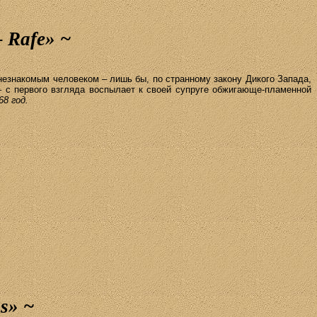
–
Rafe
»
~
незнакомым человеком – лишь бы, по странному закону Дикого Запада,
 с первого взгляда воспылает к своей супруге обжигающе-пламенной
68 год.
s
»
~