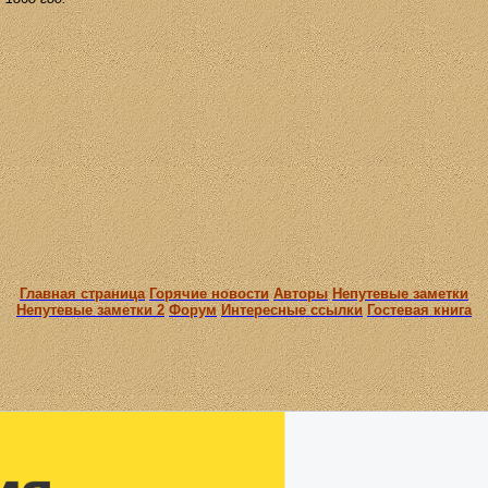
Главная страница
Горячие новости
Авторы
Непутевые заметки
Непутевые заметки 2
Форум
Интересные ссылки
Гостевая книга