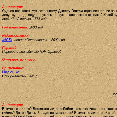
Аннотация:
Судьба посылает мужественному
Джессу
Гентри
одно испытание за д
девушку, владеющую оружием не хуже заправского стрелка? Какой пу
любви?..
Америка, 1868 год
Год написания:
2000 год.
Издательство:
«АСТ»
:
серия «Очарование» – 2002 год.
Перевод:
Перевод с английского
Н.Ф. Орловой
Отрывок из книги:
Примечание:
Надюшка:
Присуждаемый бал:
7
.
Аннотация:
Возможно ли это? Возможно ли, что
Лэйси
, хозяйка богатого техасс
гибель? Да, на Диком Западе возможно все! Возможно ли, что об этой 
и душу? О да! Поверьте – в любви нет ничего невозможного!..
Америка,