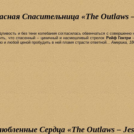
асная Спасительница «
The
Outlaws
дливость и без тени колебания согласилась обвенчаться с совершенно 
рить, что спасенный – циничный и насмешливый стрелок
Рейф
Гентри
–
о и любой ценой пробудить в ней пламя страсти ответной...
Америка, 18
любленные Сердца «
The
Outlaws
–
Jes