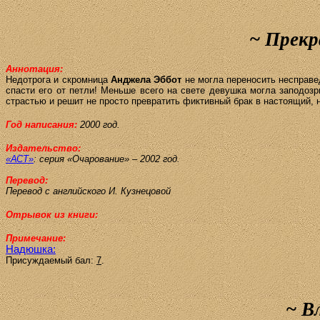
~
Прекр
Аннотация:
Недотрога и скромница
Анджела
Эббот
не могла переносить несправе
спасти его от петли! Меньше всего на свете девушка могла заподоз
страстью и решит не просто превратить фиктивный брак в настоящий, н
Год написания:
2000 год.
Издательство:
«АСТ»
:
серия «Очарование» – 2002 год.
Перевод:
Перевод с английского
И. Кузнецовой
Отрывок из книги:
Примечание:
Надюшка:
Присуждаемый бал:
7
.
~
В