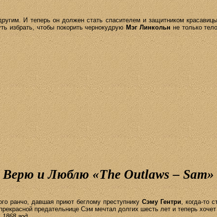
ругим. И теперь он должен стать спасителем и защитником красавицы
ть избрать, чтобы покорить чернокудрую
Мэг
Линкольн
не только тело
~
Верю и Люблю «
The
Outlaws
–
Sam
кого ранчо, давшая приют беглому преступнику
Сэму Гентри
, когда-то 
прекрасной предательнице Сэм мечтал долгих шесть лет и теперь хочет 
 1868 год.