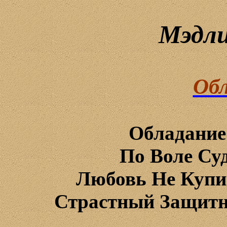
Мэдл
Обл
Обладание
По Воле Су
Любовь
Н
е
Куп
Страстный Защитн