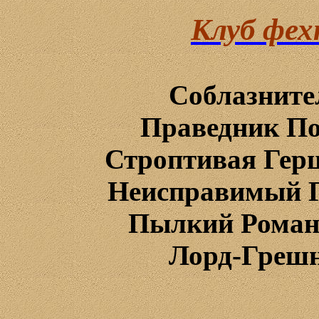
Клуб фех
Соблазните
Праведник По
Строптивая Герц
Неисправимый
Пылкий
Роман
Лорд
-
Греш