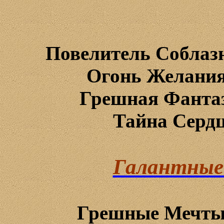
Повелитель
Соблаз
Огонь
Желани
Грешная
Фанта
Тайна
Серд
Галантные
Грешные Мечты