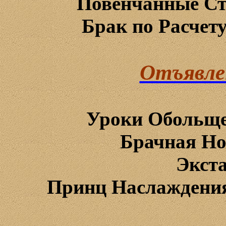
Повенчанные
Ст
Брак
по
Расчет
Отъявл
Уроки Обольще
Брачная
Но
Экста
Принц
Наслаждени