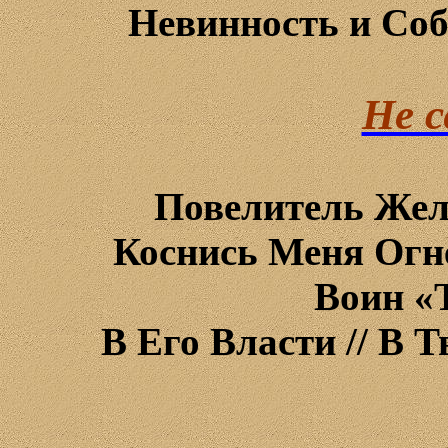
Невинность и Соб
Не с
Повелитель Жел
Коснись
Меня
Огн
Воин «
В Его Власти // В Т