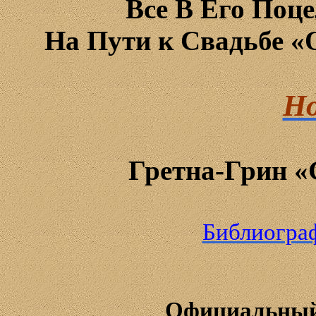
Все
В
Его
Поце
На
Пути к Свадьбе «O
Но
Гретна
-
Грин
«
Библиогра
Официальны