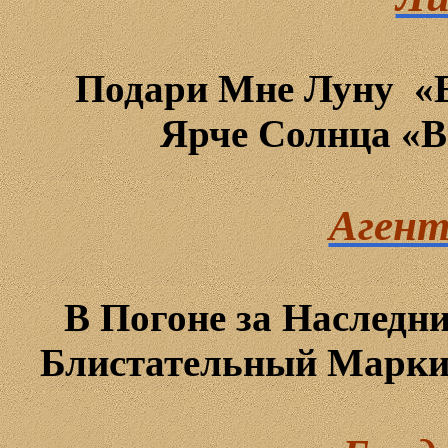
Подари
Мне
Луну
«E
Ярче
Солнца
«
B
Агент
В Погоне за Наследн
Блистательный Марки