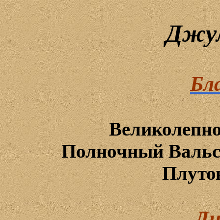
Джу
Бл
Великолепн
Полночный
Валь
Плуто
Ли