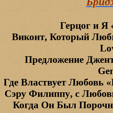
Брид
Герцог
и
Я
Виконт
,
Который
Л
юб
Lo
Предложение
Джен
Ge
Где
В
ластвует
Любовь
«
Сэру
Филиппу
,
с
Любов
Когда Он Был Пороч